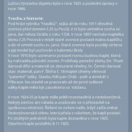
Lužnici.Výstavba objektu byla v roce 1925 a poslední úpravy v
roce 1966.
Trochu z historie:
Pod hrází rybníka "Havlíků", stála až do roku 1911 dřevěná
zvonice před domem č.25 (u Pivců). V ní byla umístěna socha sv.
Jana, dar města Stráže z roku 1728. V roce 1897 nechala majitelka
domu č.25 Pivcová v místě staré zvonice postavit malou kapličku
a do ní umístit sochu sv. Jana. Stará zvonice byla později stržena
a její model byl uschován v kabinetu školy.
V roce 1910 bylo usneseno postavit novou budovu kaple, která
by nahradila původní zvonici. Probíhaly penežní sbírky (hr. Thum
daroval dříví a materiál ze zbourané cihelny, hr. Černín daroval
stav. materiál, pan F. Štícha č. 18 majitel cihelny věnoval
"patentní" tašky. Stavbu řídil pan Cháb - polír a domkář z
Příbraze. Na stavbě se pracovalo až do první světové
války.Kaple měla být zasvěcena sv. Václavu.
V roce 1924-25 je kaple stále ještě rozestavěná a nedokončená.
Nebyly peníze ani nálada a uvažovalo se o přestavbě na
spolkovou místnost. Řešení se ovšem našlo, když začla vnikat
československá církev, která přisla s návrhem, že kapli postaví.
Po složitých jednáních byla kaple dostavěna v roce 1925.
Otevření kaple proběhlo 8.11.1925.