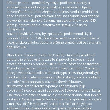
Příbraz je obec s poměrně vysokým podílem historicky a
architektonicky hodnotných objektů na celkovém objemu
stavebního fondu. Tato zřejmá skutečnost vedla k prohlášení
obce za vesnickou památkovou zónu na základě podrobného
stavebně historického průzkumu zpracovaného v roce 1985,
která je archivována v Památkovém ústavu v Českých
Budějovicích.
Návrh památkové zóny byl zpracován podle metodických
pokynů SÍPPOP z r. 1983, obsahuje textovou a grafickou část a
fotografickou přílohu. Veškeré zjištěné skutečnosti se vztahují k
datu 06/1986.
Obec leží v rovinaté a bažinaté krajině, v turisticky atraktivní
oblasti a je středověkého založení, původně náves s návsí
protáhlého tvaru, v průběhu 18. a 19. stol. částečně zastavěnou.
Základní parcelace zahrnovala 14 velkých usedlostí. Zástavba
obce je velmi různorodá co do stáří, typu i rozsahu jednotlivých
usedlostí. Jde v celém rozsahu o zděné stavby, které v průběhu
19. století zcela nahradily původní dřevěné budovy.
Nejvýraznějším solitérním typem je zde trojboká, přlp.
trojstranná nebo paralelní usedlost se Štítovou orientací, která
však zaniká v téměř chaotické, ale malebné drobné chalupnické
zástavbě. Nynější památková hodnota obce spočívá proto spíše
v množství dílčích malebných zákoutí a řadě drobných, po
architektonické stránce ucelených partií vysoké estetické