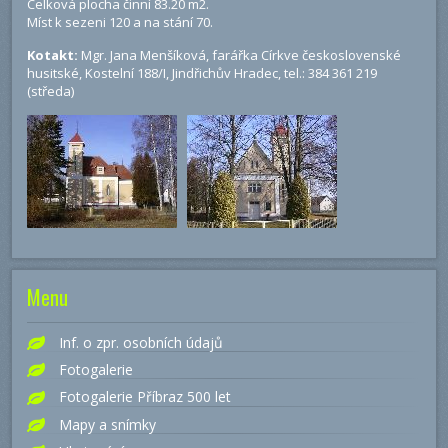
Celková plocha činní 83.20 m2.
Míst k sezeni 120 a na stání 70.
Kotakt:
Mgr. Jana Menšíková, farářka Církve československé
husitské, Kostelní 188/I, Jindřichův Hradec, tel.: 384 361 219
(středa)
Menu
Inf. o zpr. osobních údajů
Fotogalerie
Fotogalerie Příbraz 500 let
Mapy a snímky