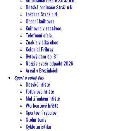
Ambulance lékaře Stráž n.N.
Dětská ordinace Stráž n.N
Lékárna Stráž n.N.
Obecní knihovna
Knihovna v zastávce
Telefonní čísla
Znak a vlajka obce
Koloniál Příbraz
Bytový dům čp. 81
Rozpis svozu odpadů 2026
Areál v Březinkách
Sport a volný čas
Dětské hřiště
Fotbalové hřiště
Multifunkční hřiště
Workoutové hřiště
Sportovní rybolov
Stolní tenis
Cykloturistika